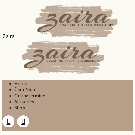
Zaira
Home
Über Mich
Onlinetermine
Aktuelles
Shop