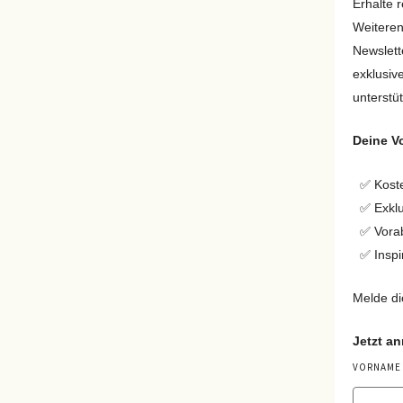
Erhalte 
Weiteren
Newslett
exklusiv
unterstü
Deine Vo
✅ Koste
✅ Exklu
✅ Vora
✅ Inspi
Melde di
Jetzt a
VORNAME