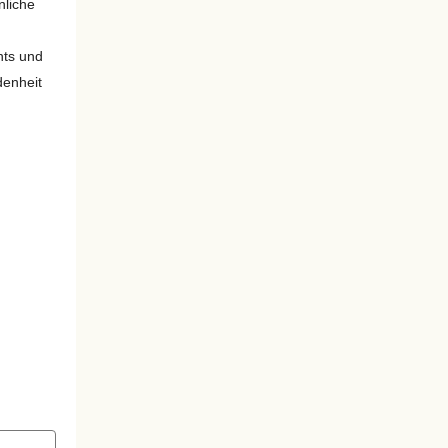
nliche
nts und
denheit