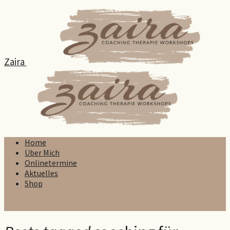
Zaira
Home
Über Mich
Onlinetermine
Aktuelles
Shop