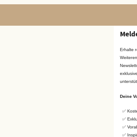
Melde
Erhalte 
Weiteren
Newslett
exklusiv
unterstü
Deine Vo
✅ Koste
✅ Exklu
✅ Vora
✅ Inspi