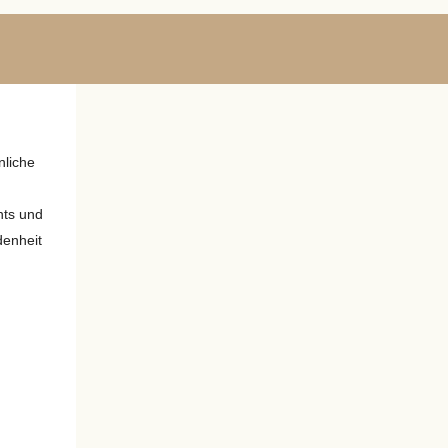
nliche
nts und
denheit