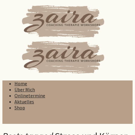
Zaira
Home
Über Mich
Onlinetermine
Aktuelles
Shop