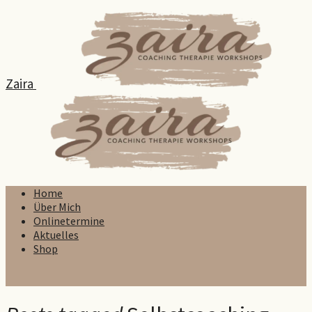
Zaira
Home
Über Mich
Onlinetermine
Aktuelles
Shop