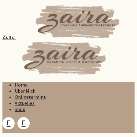
Zaira
Home
Über Mich
Onlinetermine
Aktuelles
Shop