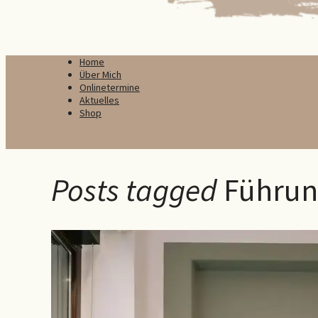
Home
Über Mich
Onlinetermine
Aktuelles
Shop
Posts tagged
Führun