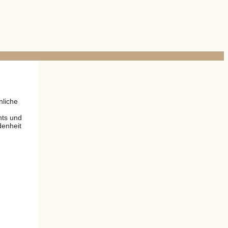
nliche
nts und
denheit