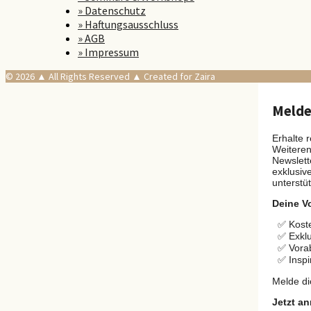
» Datenschutz
» Haftungsausschluss
» AGB
» Impressum
© 2026 ▲ All Rights Reserved ▲ Created for Zaira
Melde 
Erhalte 
Weiteren
Newslett
exklusiv
unterstü
Deine Vo
✅ Koste
✅ Exklu
✅ Vora
✅ Inspi
Melde di
Jetzt a