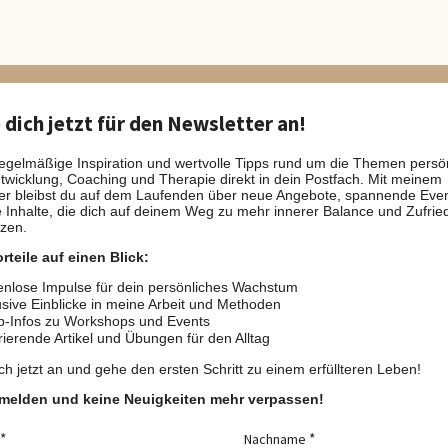
dich jetzt für den Newsletter an!
regelmäßige Inspiration und wertvolle Tipps rund um die Themen persö
twicklung, Coaching und Therapie direkt in dein Postfach. Mit meinem
er bleibst du auf dem Laufenden über neue Angebote, spannende Eve
e Inhalte, die dich auf deinem Weg zu mehr innerer Balance und Zufrie
tzen.
rteile auf einen Blick:
nlose Impulse für dein persönliches Wachstum
sive Einblicke in meine Arbeit und Methoden
b-Infos zu Workshops und Events
rierende Artikel und Übungen für den Alltag
ch jetzt an und gehe den ersten Schritt zu einem erfüllteren Leben!
nmelden und keine Neuigkeiten mehr verpassen!
Nachname