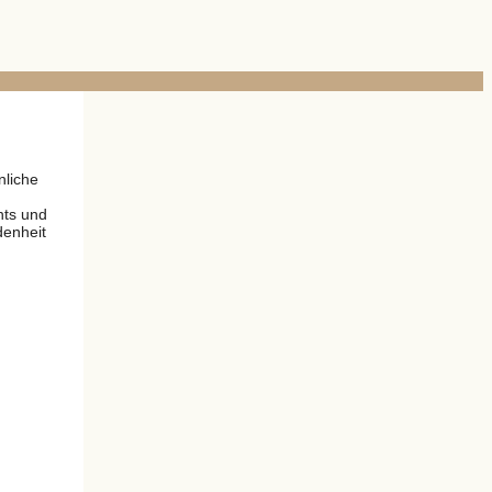
nliche
nts und
denheit