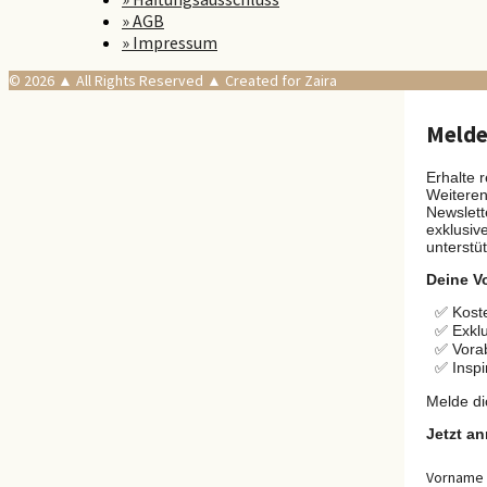
» AGB
» Impressum
© 2026 ▲ All Rights Reserved ▲ Created for Zaira
Melde 
Erhalte 
Weiteren
Newslett
exklusiv
unterstü
Deine Vo
✅ Koste
✅ Exklu
✅ Vora
✅ Inspi
Melde di
Jetzt a
Vorname