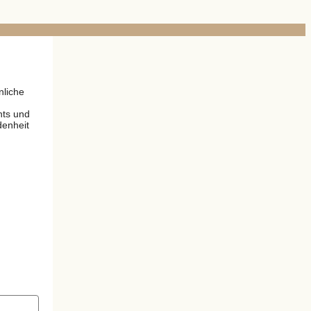
nliche
nts und
denheit