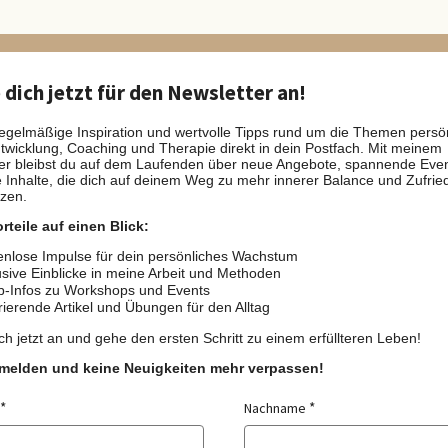
dich jetzt für den Newsletter an!
regelmäßige Inspiration und wertvolle Tipps rund um die Themen persö
twicklung, Coaching und Therapie direkt in dein Postfach. Mit meinem
er bleibst du auf dem Laufenden über neue Angebote, spannende Eve
e Inhalte, die dich auf deinem Weg zu mehr innerer Balance und Zufrie
tzen.
rteile auf einen Blick:
nlose Impulse für dein persönliches Wachstum
sive Einblicke in meine Arbeit und Methoden
b-Infos zu Workshops und Events
rierende Artikel und Übungen für den Alltag
ch jetzt an und gehe den ersten Schritt zu einem erfüllteren Leben!
nmelden und keine Neuigkeiten mehr verpassen!
Nachname