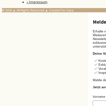
» Impressum
© 2026 ▲ All Rights Reserved ▲ Created for Zaira
Melde 
Erhalte 
Weiteren
Newslett
exklusiv
unterstü
Deine Vo
✅ Koste
✅ Exklu
✅ Vora
✅ Inspi
Melde di
Jetzt a
Vorname