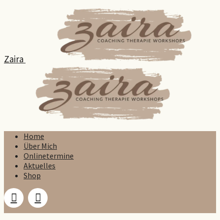
Zaira
Home
Über Mich
Onlinetermine
Aktuelles
Shop