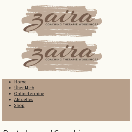
Zaira
Home
Über Mich
Onlinetermine
Aktuelles
Shop