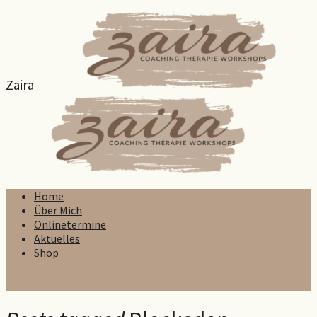
Zaira
Home
Über Mich
Onlinetermine
Aktuelles
Shop