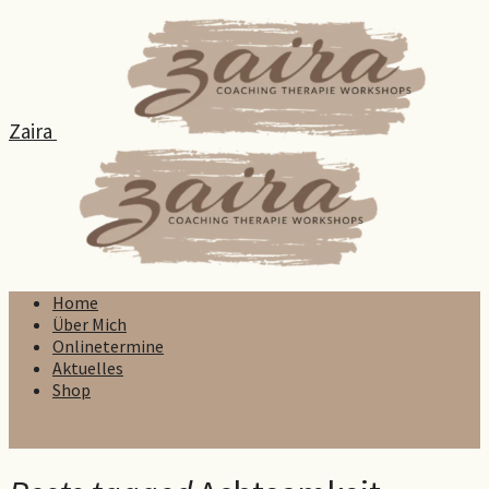
Zaira
Home
Über Mich
Onlinetermine
Aktuelles
Shop