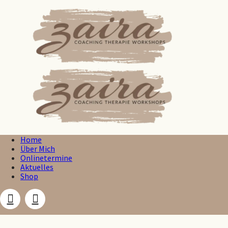
Zaira
Home
Über Mich
Onlinetermine
Aktuelles
Shop