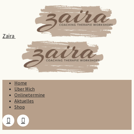
Zaira
Home
Über Mich
Onlinetermine
Aktuelles
Shop